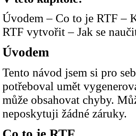
Úvodem – Co to je RTF – K
RTF vytvořit – Jak se nauč
Úvodem
Tento návod jsem si pro seb
potřeboval umět vygenerova
může obsahovat chyby. Může
neposkytuji žádné záruky.
Co to je RTF