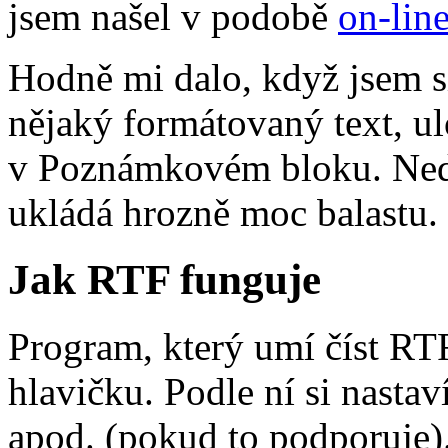
jsem našel v podobě
on-lin
Hodně mi dalo, když jsem s
nějaký formátovaný text, ul
v Poznámkovém bloku. Nedo
ukládá hrozně moc balastu.
Jak RTF funguje
Program, který umí číst RTF
hlavičku. Podle ní si nastav
apod. (pokud to podporuje).