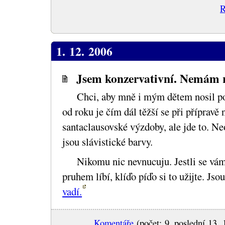
R
1. 12. 2006
Jsem konzervativní. Nemám 
Chci, aby mně i mým dětem nosil po
od roku je čím dál těžší se při přípravě
santaclausovské výzdoby, ale jde to. Ne
jsou slávistické barvy.
Nikomu nic nevnucuju. Jestli se vám
pruhem líbí, klíďo píďo si to užijte. Jso
vadí.
Komentáře
(počet: 9, poslední 13. 