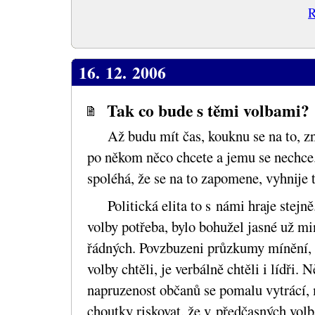
R
16. 12. 2006
Tak co bude s těmi volbami?
Až budu mít čas, kouknu se na to, zn
po někom něco chcete a jemu se nechce
spoléhá, že se na to zapomene, vyhnije 
Politická elita to s námi hraje ste
volby potřeba, bylo bohužel jasné už m
řádných. Povzbuzeni průzkumy mínění,
volby chtěli, je verbálně chtěli i lídři. 
napruzenost občanů se pomalu vytrácí, m
choutky riskovat, že v předčasných vo