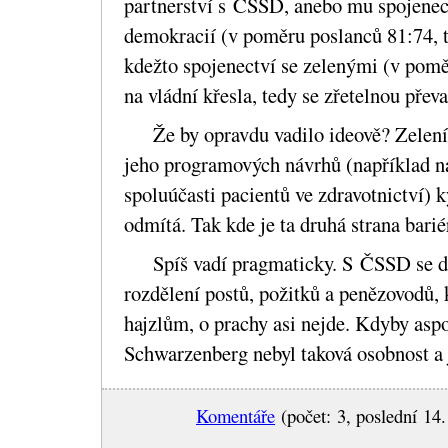
partnerství s ČSSD, anebo mu spojenect
demokracií (v poměru poslanců 81:74, 
kdežto spojenectví se zelenými (v pomě
na vládní křesla, tedy se zřetelnou př
Že by opravdu vadilo ideově? Zelen
jeho programových návrhů (například n
spoluúčasti pacientů ve zdravotnictví) 
odmítá. Tak kde je ta druhá strana barié
Spíš vadí pragmaticky. S ČSSD se 
rozdělení postů, požitků a penězovodů,
hajzlům, o prachy asi nejde. Kdyby asp
Schwarzenberg nebyl taková osobnost a 
Komentáře
(počet: 3, poslední 14.