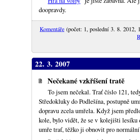
Hra na volby
je jistě zábavná. Ale ji
doopravdy.
Komentáře
(počet: 1, poslední 3. 8. 2012, 
R
22. 3. 2007
Nečekané vzkříšení tratě
To jsem nečekal. Trať číslo 121, ted
Středokluky do Podlešína, postupně umí
dopravu zcela umřela. Když jsem předlo
kole, bylo vidět, že se v kolejišti lesík
umře trať, těžko ji obnovit pro normální