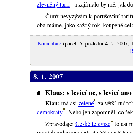
zlevněný tarif
a zajímalo by mě, jak dů
Čímž nevyzývám k porušování tarifn
oba máme, jako každý rok, koupené cel
Komentáře
(počet: 5, poslední 4. 2. 2007, 
R
8. 1. 2007
Klaus: s levicí ne, s levicí ano
Klaus má asi
zelené
za větší rudoc
demokraty
. Nebo jen zapomněl, co řek
Zpravodajci
České televize
to asi m
ranních pidizpráv dali, že Václav Klau