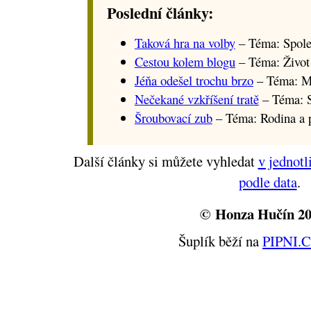
Poslední články:
Taková hra na volby
– Téma: Spole
Cestou kolem blogu
– Téma: Život
Jéňa odešel trochu brzo
– Téma: M
Nečekané vzkříšení tratě
– Téma: S
Šroubovací zub
– Téma: Rodina a p
Další články si můžete vyhledat
v jednotl
podle data
.
© Honza Hučín 2
Šuplík běží na
PIPNI.