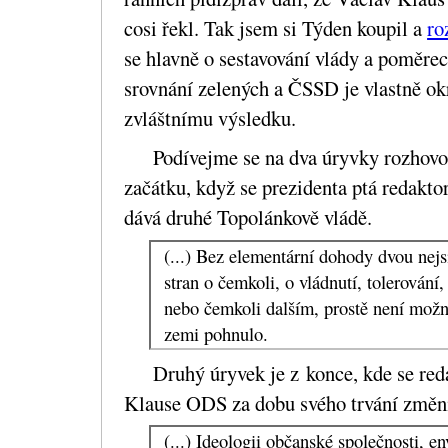
cosi řekl. Tak jsem si Týden koupil a
ro
se hlavně o sestavování vlády a poměre
srovnání zelených a ČSSD je vlastně okr
zvláštnímu výsledku.
Podívejme se na dva úryvky rozhovor
začátku, když se prezidenta ptá redakto
dává druhé Topolánkově vládě.
(...) Bez elementární dohody dvou nejsi
stran o čemkoli, o vládnutí, tolerování
nebo čemkoli dalším, prostě není možné
zemi pohnulo.
Druhý úryvek je z konce, kde se reda
Klause ODS za dobu svého trvání změni
(...) Ideologii občanské společnosti, 