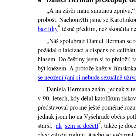
„A na závěr mám smutnou zprávu,“ 
probošt. Nachomýtli jsme se Karolink
baziliky
těsně předtím, než skončila n
„Náš spolubratr Daniel Herman se r
požádal o laicizaci a dispens od celib
hlasem. Do češtiny jsem si to přeložil t
být knězem. A protože kněz v římskoka
se neožení (ani si nebude sexuálně užíva
Daniela Hermana znám, jednak z te
v 90. letech, kdy dělal katolíkům tisko
představoval pro mě ještě poměrně rozu
jednak jsem ho na Vyšehradě občas potk
starší,
jak jsem se dočetl
, takže je doc
chce založit rodinu. Anebo se vyčerpal