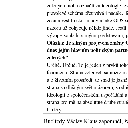
zelených mohu označit za ideologie levi
pravolevé schéma přetrvává i nadále. T
začíná vést trošku jinudy a také ODS 
názoru už pohybuje někde jinde. Jestli 
vývoj v souladu s mými představami, p
Otázka: Je silným projevem změny O
dnes jejím hlavním politickým part
zelených?
Určitě. Určitě. To je jeden z prvků toh
fenoménu. Strana zelených samozřejmě
a o životním prostředí, to snad je jasn
strana s odlišným světonázorem, s odli
ideologií o společenském uspořádání a
strana pro mě na absolutně druhé stran
bariéry.
Buď tedy Václav Klaus zapomněl, že