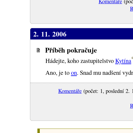
Komentáře
(poč
R
2. 11. 2006
Příběh pokračuje
Hádejte, koho zastupitelstvo
Kytína
Ano, je to
on
. Snad mu nadšení vydrž
Komentáře
(počet: 1, poslední 2. 
R