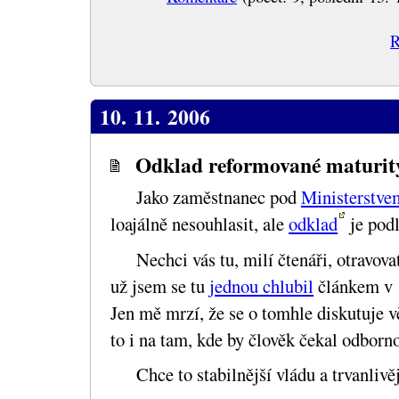
R
10. 11. 2006
Odklad reformované maturity
Jako zaměstnanec pod
Ministerstvem
loajálně nesouhlasit, ale
odklad
je pod
Nechci vás tu, milí čtenáři, otravov
už jsem se tu
jednou chlubil
článkem v 
Jen mě mrzí, že se o tomhle diskutuje v
to i na tam, kde by člověk čekal odborn
Chce to stabilnější vládu a trvanlivě