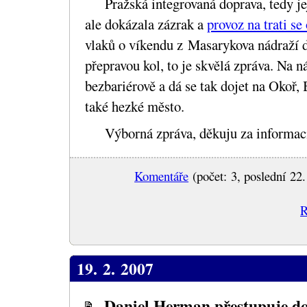
Pražská integrovaná doprava, tedy j
ale dokázala zázrak a
provoz na trati se
vlaků o víkendu z Masarykova nádraží 
přepravou kol, to je skvělá zpráva. Na 
bezbariérově a dá se tak dojet na Okoř, 
také hezké město.
Výborná zpráva, děkuju za informa
Komentáře
(počet: 3, poslední 22.
R
19. 2. 2007
Daniel Herman přestupuje do