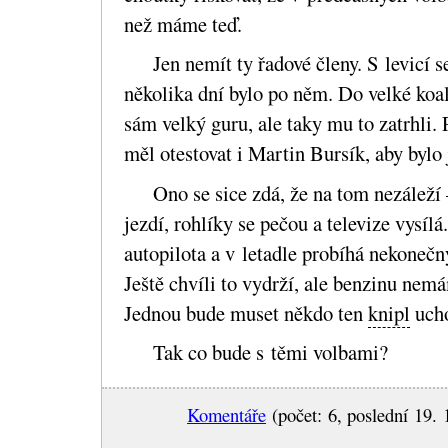
než máme teď.
Jen nemít ty řadové členy. S levicí 
několika dní bylo po něm. Do velké koal
sám velký guru, ale taky mu to zatrhli. 
měl otestovat i Martin Bursík, aby bylo 
Ono se sice zdá, že na tom nezáleží 
jezdí, rohlíky se pečou a televize vysílá
autopilota a v letadle probíhá nekonečn
Ještě chvíli to vydrží, ale benzinu n
Jednou bude muset někdo ten
knipl
ucho
Tak co bude s těmi volbami?
Komentáře
(počet: 6, poslední 19. 