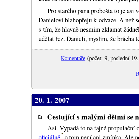
Pro starého pana probošta to je asi v
Danielovi blahopřeju k odvaze. A než se
s tím, že hlavně nesmím zklamat žádné
udělat řez. Danieli, myslím, že brácha t
Komentáře
(počet: 9, poslední 19.
R
20. 1. 2007
Cestující s malými dětmi se 
Asi. Vypadá to na tajné propulační 
oficiálně
o tom není ani zmínka. Ale ne