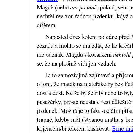
Magdě (nebo
ani po mně
, pokud jsem j
nechtěl revizor žádnou jízdenku, když 
dítětem.
Naposled dnes kolem poledne před 
zezadu a mohlo se mu zdát, že ke kočárk
mě odznak. Magdu s kočárkem
nemohl 
se, že na plošině vidí jen vzduch.
Je to samozřejmě zajímavé a příjem
o tom, že matek na mateřské by bez líst
dost a dost. Ne že by šetřily nebo to by
pasažérky, prostě neustále řeší důležit
jízdenek. Možná je to fakt sociální příst
trapně, kdyby měl uštvanou matku s br
kojencem/batoletem kasírovat.
Brno má 